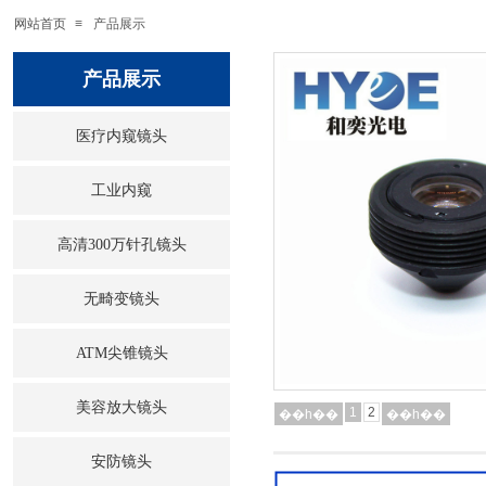
网站首页
≡
产品展示
产品展示
医疗内窥镜头
工业内窥
高清300万针孔镜头
无畸变镜头
ATM尖锥镜头
美容放大镜头
1
2
��һ��
��һ��
安防镜头